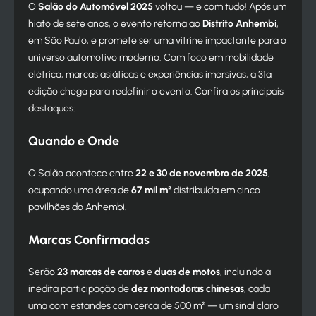
O
Salão do Automóvel 2025
voltou — e com tudo! Após um
hiato de sete anos, o evento retorna ao
Distrito Anhembi
,
em São Paulo, e promete ser uma vitrine impactante para o
universo automotivo moderno. Com foco em mobilidade
elétrica, marcas asiáticas e experiências imersivas, a 31ª
edição chega para redefinir o evento. Confira os principais
destaques:
Quando e Onde
O Salão acontece entre
22 e 30 de novembro de 2025
,
ocupando uma área de
67 mil m²
distribuída em cinco
pavilhões do Anhembi.
Marcas Confirmadas
Serão
23 marcas de carros
e
duas de motos
, incluindo a
inédita participação de
dez montadoras chinesas
, cada
uma com estandes com cerca de 500 m² — um sinal claro