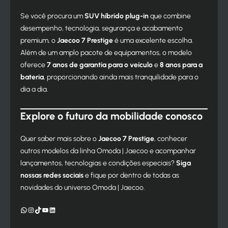
Se você procura um
SUV híbrido plug-in
que combine
desempenho, tecnologia, segurança e acabamento
premium, o
Jaecoo 7 Prestige
é uma excelente escolha.
Além de um amplo pacote de equipamentos, o modelo
oferece
7 anos de garantia para o veículo
e
8 anos para a
bateria
, proporcionando ainda mais tranquilidade para o
dia a dia.
Explore o futuro da mobilidade conosco
Quer saber mais sobre o
Jaecoo 7 Prestige
, conhecer
outros modelos da linha Omoda | Jaecoo e acompanhar
lançamentos, tecnologias e condições especiais?
Siga
nossas redes sociais
e fique por dentro de todas as
novidades do universo Omoda | Jaecoo.
WhatsApp
Instagram
TikTok
YouTube
LinkedIn