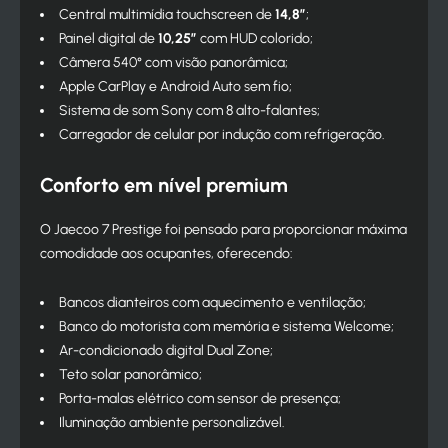
Central multimídia touchscreen de
14,8″
;
Painel digital de
10,25″
com HUD colorido;
Câmera 540° com visão panorâmica;
Apple CarPlay e Android Auto sem fio;
Sistema de som Sony com 8 alto-falantes;
Carregador de celular por indução com refrigeração.
Conforto em nível premium
O Jaecoo 7 Prestige foi pensado para proporcionar máxima
comodidade aos ocupantes, oferecendo:
Bancos dianteiros com aquecimento e ventilação;
Banco do motorista com memória e sistema Welcome;
Ar-condicionado digital Dual Zone;
Teto solar panorâmico;
Porta-malas elétrico com sensor de presença;
Iluminação ambiente personalizável.