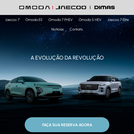
Jaecoo 7
Omoda E5
Omoda 7 PHEV
Omoda 5 HEV
Jaecoo 7 Elite
Notícias
Contato
A EVOLUÇÃO DA REVOLUÇÃO
FAÇA SUA RESERVA AGORA