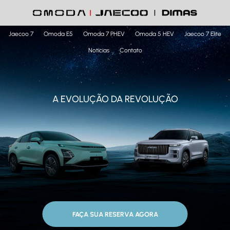
Jaecoo 7
Omoda E5
Omoda 7 PHEV
Omoda 5 HEV
Jaecoo 7 Elite
Notícias
Contato
A EVOLUÇÃO DA REVOLUÇÃO
FAÇA SUA RESERVA AGORA