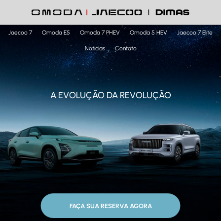
Jaecoo 7
Omoda E5
Omoda 7 PHEV
Omoda 5 HEV
Jaecoo 7 Elite
Notícias
Contato
A EVOLUÇÃO DA REVOLUÇÃO
FAÇA SUA RESERVA AGORA